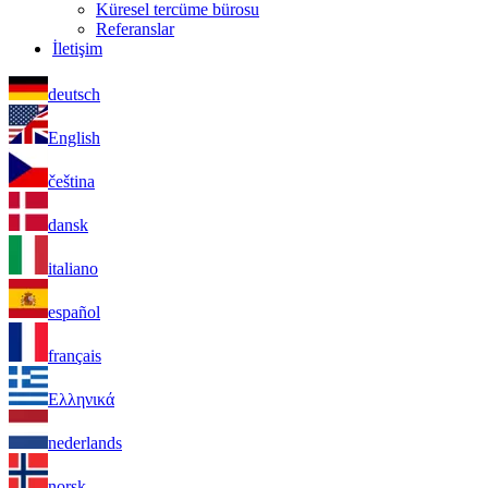
Küresel tercüme bürosu
Referanslar
İletişim
deutsch
English
čeština
dansk
italiano
español
français
Ελληνικά
nederlands
norsk