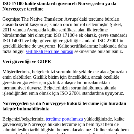
ISO 17100 kalite standardı güvenceli Norveççeden ya da
Norveççeye tercüme
Geçmişte The Native Translator, Avrupa'daki tercüme büroları
arasında sertifikasyon açısından öncü bir rol üstlenmiştir. Şirket,
2011 yılında Avrupa'da kalite sertifikası alan ilk tercüme
bürolarından biri olmuştur. ISO 17100'e ek olarak, çevre standardı
ISO 14001 ve bilgi güvenliği ve gizliliği standardı ISO 27001'in
gerekliliklerine de uyuyoruz. Kalite sertifikalarımız hakkında daha
fazla bilgiyi
sertifikalı tercüme bürosu
sekmesinde bulabilirsiniz.
Veri güvenliği ve GDPR
Müşterilerimiz, belgelerinizi sorumlu bir şekilde ele alacağımızdan
emin olabilirler. Gizlilik bizim için önceliklidir, ancak özellikle
gerektiren görevler için gizlilik anlaşmaları imzalamaktan
memnuniyet duyarız. Belgelerinizin sorumluluğumuz altında
işlendiğinden emin olmak için ISO 27001 standardına uyuyoruz.
Norveççeden ya da Norveççeye hukuki tercüme için buradan
talepte bulunabilirsiniz
Belgenizi/belgelerinizi
tercüme portalımıza
yüklediğinizde, kalite
güvencesiyle Norveççe hukuki tercüme için hem fiyat hem de
tahmini teslim tarihi bilgisini hemen alacaksınız. Online olarak hem