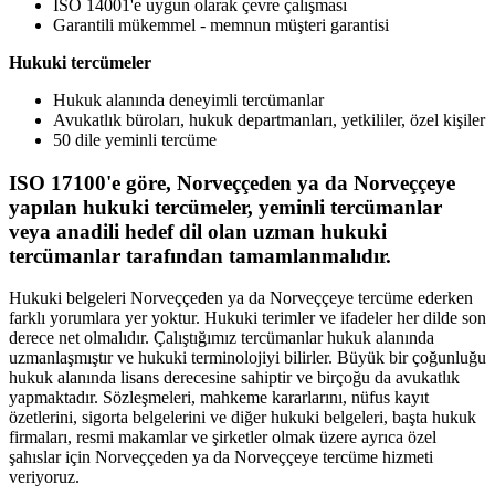
ISO 14001'e uygun olarak çevre çalışması
Garantili mükemmel - memnun müşteri garantisi
Hukuki tercümeler
Hukuk alanında deneyimli tercümanlar
Avukatlık büroları, hukuk departmanları, yetkililer, özel kişiler
50 dile yeminli tercüme
ISO 17100'e göre, Norveççeden ya da Norveççeye
yapılan hukuki tercümeler, yeminli tercümanlar
veya anadili hedef dil olan uzman hukuki
tercümanlar tarafından tamamlanmalıdır.
Hukuki belgeleri Norveççeden ya da Norveççeye tercüme ederken
farklı yorumlara yer yoktur. Hukuki terimler ve ifadeler her dilde son
derece net olmalıdır. Çalıştığımız tercümanlar hukuk alanında
uzmanlaşmıştır ve hukuki terminolojiyi bilirler. Büyük bir çoğunluğu
hukuk alanında lisans derecesine sahiptir ve birçoğu da avukatlık
yapmaktadır. Sözleşmeleri, mahkeme kararlarını, nüfus kayıt
özetlerini, sigorta belgelerini ve diğer hukuki belgeleri, başta hukuk
firmaları, resmi makamlar ve şirketler olmak üzere ayrıca özel
şahıslar için Norveççeden ya da Norveççeye tercüme hizmeti
veriyoruz.