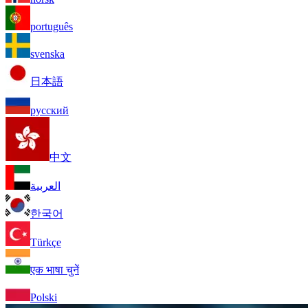
português
svenska
日本語
русский
中文
العربية
한국어
Türkçe
एक भाषा चुनें
Polski