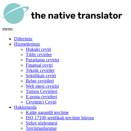
menu
Dillerimiz
Hizmetlerimiz
Hukuki çeviri
Tıbbi çeviriler
Pazarlama çevirisi
Finansal çeviri
Teknik çeviriler
Sektifikalı çeviri
Belge çevirileri
Web sitesi çevirisi
Turizm Çevirileri
E-posta çevirileri
Çevrimiçi Çeviri
Hakkımızda
Kalite garantili tercüme
ISO 17100 sertifikalı tercüme bürosu
Şirket sözleşmesi
Tercümanlarımız