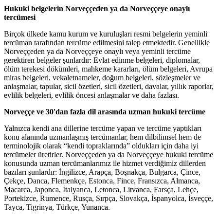
Hukuki belgelerin
Norveççeden ya da Norveççeye
onaylı
tercümesi
Birçok ülkede kamu kurum ve kuruluşları resmi belgelerin yeminli
tercüman tarafından tercüme edilmesini talep etmektedir. Genellikle
Norveççeden ya da Norveççeye onaylı veya yeminli tercüme
gerektiren belgeler şunlardır: Evlat edinme belgeleri, diplomalar,
ölüm terekesi dökümleri, mahkeme kararları, ölüm belgeleri, Avrupa
miras belgeleri, vekaletnameler, doğum belgeleri, sözleşmeler ve
anlaşmalar, tapular, sicil özetleri, sicil özetleri, davalar, yıllık raporlar,
evlilik belgeleri, evlilik öncesi anlaşmalar ve daha fazlası.
Norveççe ve 30'dan fazla dil arasında uzman hukuki tercüme
Yalnızca kendi ana dillerine tercüme yapan ve tercüme yaptıkları
konu alanında uzmanlaşmış tercümanlar, hem dilbilimsel hem de
terminolojik olarak “kendi topraklarında” oldukları için daha iyi
tercümeler üretirler. Norveççeden ya da Norveççeye hukuki tercüme
konusunda uzman tercümanlarımız ile hizmet verdiğimiz dillerden
bazıları şunlardır: İngilizce, Arapça, Boşnakça, Bulgarca, Çince,
Çekçe, Danca, Flemenkçe, Estonca, Fince, Fransızca, Almanca,
Macarca, Japonca, İtalyanca, Letonca, Litvanca, Farsça, Lehçe,
Portekizce, Rumence, Rusça, Sırpça, Slovakça, İspanyolca, İsveççe,
Tayca, Tigrinya, Türkçe, Yunanca.