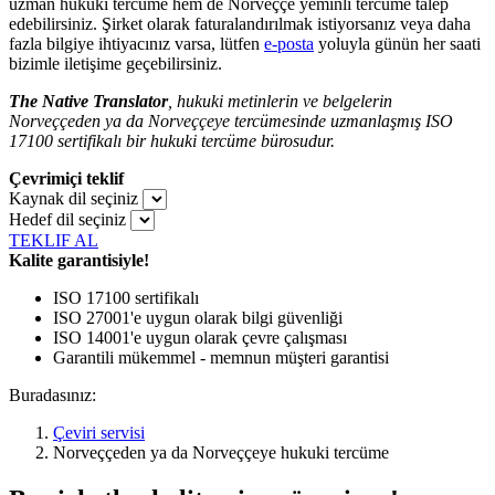
uzman hukuki tercüme hem de Norveççe yeminli tercüme talep
edebilirsiniz. Şirket olarak faturalandırılmak istiyorsanız veya daha
fazla bilgiye ihtiyacınız varsa, lütfen
e-posta
yoluyla günün her saati
bizimle iletişime geçebilirsiniz.
The Native Translator
, hukuki metinlerin ve belgelerin
Norveççeden ya da Norveççeye tercümesinde uzmanlaşmış ISO
17100 sertifikalı bir hukuki tercüme bürosudur.
Çevrimiçi teklif
Kaynak dil seçiniz
Hedef dil seçiniz
TEKLIF AL
Kalite garantisiyle!
ISO 17100 sertifikalı
ISO 27001'e uygun olarak bilgi güvenliği
ISO 14001'e uygun olarak çevre çalışması
Garantili mükemmel - memnun müşteri garantisi
Buradasınız:
Çeviri servisi
Norveççeden ya da Norveççeye hukuki tercüme