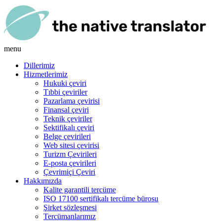
menu
Dillerimiz
Hizmetlerimiz
Hukuki çeviri
Tıbbi çeviriler
Pazarlama çevirisi
Finansal çeviri
Teknik çeviriler
Sektifikalı çeviri
Belge çevirileri
Web sitesi çevirisi
Turizm Çevirileri
E-posta çevirileri
Çevrimiçi Çeviri
Hakkımızda
Kalite garantili tercüme
ISO 17100 sertifikalı tercüme bürosu
Şirket sözleşmesi
Tercümanlarımız