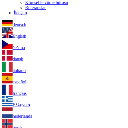
Küresel tercüme bürosu
Referanslar
İletişim
deutsch
English
čeština
dansk
italiano
español
français
Ελληνικά
nederlands
norsk