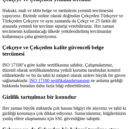
Hukuki, mali ve tıbbi belge ve metinlerin yeminli tercümesini
yapıyoruz. Bizimle online olarak doğrudan Çekçeden Türkçeye ve
Türkçeden Çekçeye ve aynı zamanda da Çekçe ve 25 farklı dil
arasında yeminli bir tercüme siparişi verebilirsiniz. Her zaman
tercümenin kullanılacağı ülkede yetkilendirilmiş tercümanlar
kullanmaya çaba gösteriyoruz.
Çekçeye ve Çekçeden kalite güvenceli belge
tercümesi
ISO 17100’a göre kalite sertifikasına sahibiz. Çalışmalarımız,
düzenli olarak sertifikalandırma yetkili kurumu tarafından kontrol
edilmektedir ve bu da tabii ki müşteri olarak sizlere büyük bir güven
sağlamaktadır.
ISO 17100 sertifikalandırmasının
ne anlama geldiği
hakkında buradan daha fazla bilgi edinebilirsiniz.
Gizlilik tartışılmaz bir konudur
Her zaman büyük miktarda çok hassas bilgiyi ele alıyoruz ve tabii ki
gizliliği korumaya çok dikkat ediyoruz. Sunucularımız, bilgilerinizin
yanlış ellere ulaşmaması için SSL güvenliğine sahiptir.