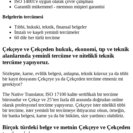
ISO 14001'e uygun olarak çevre çalışması
Garantili mükemmel - memnun müşteri garantisi
Belgelerin tercümesi
Tıbbi, hukuki, teknik, finansal belgeler
İmzalı ve kaşeli yeminli tercümeler
60 dile her türlü tercüme
Çekçeye ve Çekçeden hukuk, ekonomi, tıp ve teknik
alanlarında yeminli tercüme ve nitelikli teknik
tercüme yapıyoruz.
Sözleşme, karne, evlilik belgesi, anlaşma, teknik kılavuz ya da tıbbi
bir kayıt dosyasını Çekçeye ya da Çekçeden tercüme etmeniz mi
gerekiyor?
The Native Translator, ISO 17100 kalite sertifikalı bir tercüme
bürosudur ve Çekçe ve 25’ten fazla dil arasında doğrudan online
olarak profesyonel tercüme yapıyoruz. Çekçeye ister nitelikli tıbbi
bir tercüme, ister yeminli bir tercümeye ihtiyacınız olsun, örneğin,
bir banka belgesi, karne ya da bir hüküm, size yardımcı olabiliriz.
Birçok türdeki belge ve metnin Çekçeye ve Çekçeden