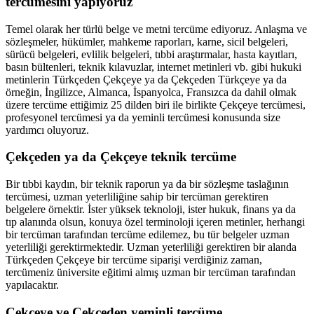
tercümesini yapıyoruz
Temel olarak her türlü belge ve metni tercüme ediyoruz. Anlaşma ve
sözleşmeler, hükümler, mahkeme raporları, karne, sicil belgeleri,
sürücü belgeleri, evlilik belgeleri, tıbbi araştırmalar, hasta kayıtları,
basın bültenleri, teknik kılavuzlar, internet metinleri vb. gibi hukuki
metinlerin Türkçeden Çekçeye ya da Çekçeden Türkçeye ya da
örneğin, İngilizce, Almanca, İspanyolca, Fransızca da dahil olmak
üzere tercüme ettiğimiz 25 dilden biri ile birlikte Çekçeye tercümesi,
profesyonel tercümesi ya da yeminli tercümesi konusunda size
yardımcı oluyoruz.
Çekçeden ya da Çekçeye teknik tercüme
Bir tıbbi kaydın, bir teknik raporun ya da bir sözleşme taslağının
tercümesi, uzman yeterliliğine sahip bir tercüman gerektiren
belgelere örnektir. İster yüksek teknoloji, ister hukuk, finans ya da
tıp alanında olsun, konuya özel terminoloji içeren metinler, herhangi
bir tercüman tarafından tercüme edilemez, bu tür belgeler uzman
yeterliliği gerektirmektedir. Uzman yeterliliği gerektiren bir alanda
Türkçeden Çekçeye bir tercüme siparişi verdiğiniz zaman,
tercümeniz üniversite eğitimi almış uzman bir tercüman tarafından
yapılacaktır.
Çekçeye ve Çekçeden yeminli tercüme