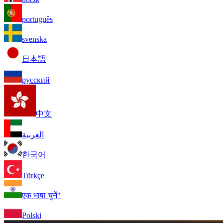
português
svenska
日本語
русский
中文
العربية
한국어
Türkçe
एक भाषा चुनें"
Polski