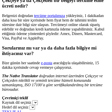
Çekçeye ya da Çekçeden bir belgeyi tercüme etme
ücreti nedir?
Belgenizi doğrudan
tercüme portalımıza
yükleyiniz, 1 dakikadan
daha kısa bir süre içerisinde hem fiyat hem de tahmini teslim
süresine dair bilgi size ulaşsın. Tercümeyi online olarak sipariş
edebilir ve doğrudan kredi kartınızla ödeme yapabilirsiniz. Kabul
ettiğimiz ödeme yöntemleri şöyledir: Amex, Diners, Mastercard,
Visa, PayPal ve ApplePay.
Sorularınız mı var ya da daha fazla bilgiye mi
ihtiyacınız var?
Bize günün her saatinde
e-posta
aracılığıyla ulaşabilirsiniz, 15
dakika içerisinde cevap vermeye çalışıyoruz.
The Native Translator
doğrudan internet üzerinden Çekçeye ve
Çekçeden nitelikli ve yeminli tercüme hizmeti konusunda
uzmanlaşmış, ISO 17100’a göre sertifikalandırılmış bir tercüme
bürosudur.
Çevrimiçi teklif
Kaynak dil seçiniz
Hedef dil seçiniz
TEKLIF AL