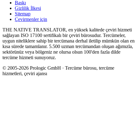
Baskı
Gizlilik İlkesi
Sitemap
Çevirmenler için
THE NATIVE TRANSLATOR, en yüksek kalitede çeviri hizmeti
sağlayan ISO 17100 sertifikalı bir çeviri bürosudur. Tercümeler,
uygun niteliklere sahip bir tercümana derhal iletilip mümkün olan en
kısa sürede tamamlanır. 5.500 uzman tercümandan oluşan ağımızla,
sektörünüz veya bölgeniz ne olursa olsun 100'den fazla dilde
tercüme hizmeti sunuyoruz.
© 2005-2026 Prologic GmbH · Tercüme bürosu, tercüme
hizmetleri, çeviri ajansı