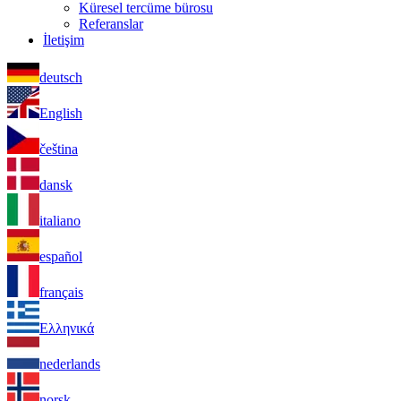
Küresel tercüme bürosu
Referanslar
İletişim
deutsch
English
čeština
dansk
italiano
español
français
Ελληνικά
nederlands
norsk