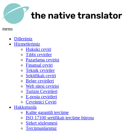
menu
Dillerimiz
Hizmetlerimiz
Hukuki çeviri
Tıbbi çeviriler
Pazarlama çevirisi
Finansal çeviri
Teknik çeviriler
Sektifikalı çeviri
Belge çevirileri
Web sitesi çevirisi
Turizm Çevirileri
E-posta çevirileri
Çevrimiçi Çeviri
Hakkımızda
Kalite garantili tercüme
ISO 17100 sertifikalı tercüme bürosu
Şirket sözleşmesi
Tercümanlarımız