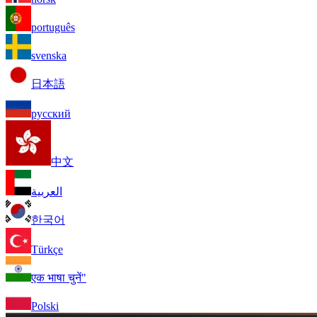
português
svenska
日本語
русский
中文
العربية
한국어
Türkçe
एक भाषा चुनें"
Polski