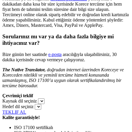
dakikadan daha kısa bir süre içerisinde Korece tercüme için hem
fiyat hem de tahmini teslim süresine dair bilgi size ulaşsın.
Tercümeyi online olarak sipariş edebilir ve doğrudan kredi kartınızla
ödeme yapabilirsiniz. Kabul ettiğimiz ödeme yöntemleri şöyledir:
Amex, Diners, Mastercard, Visa, PayPal ve ApplePay.
Sorularınız mı var ya da daha fazla bilgiye mi
ihtiyacınız var?
Bize günün her saatinde
e-posta
aracılığıyla ulaşabilirsiniz, 30
dakika içerisinde cevap vermeye çalışıyoruz.
The Native Translator,
doğrudan internet üzerinden Koreceye ve
Koreceden nitelikli ve yeminli tercüme hizmeti konusunda
uzmanlaşmış, ISO 17100’a uygun olarak sertifikalandırılmış bir
tercüme bürosudur.
Çevrimiçi teklif
Kaynak dil seçiniz
Hedef dil seçiniz
TEKLIF AL
Kalite garantisiyle!
ISO 17100 sertifikalı