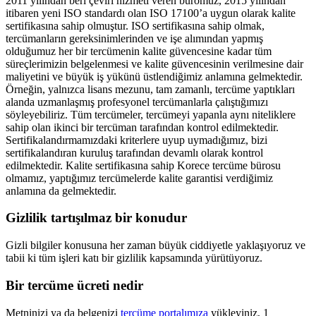
2011 yılından beri çeviri hizmeti veren büromuz, 2015 yılından
itibaren yeni ISO standardı olan ISO 17100’a uygun olarak kalite
sertifikasına sahip olmuştur. ISO sertifikasına sahip olmak,
tercümanların gereksinimlerinden ve işe alımından yapmış
olduğumuz her bir tercümenin kalite güvencesine kadar tüm
süreçlerimizin belgelenmesi ve kalite güvencesinin verilmesine dair
maliyetini ve büyük iş yükünü üstlendiğimiz anlamına gelmektedir.
Örneğin, yalnızca lisans mezunu, tam zamanlı, tercüme yaptıkları
alanda uzmanlaşmış profesyonel tercümanlarla çalıştığımızı
söyleyebiliriz. Tüm tercümeler, tercümeyi yapanla aynı niteliklere
sahip olan ikinci bir tercüman tarafından kontrol edilmektedir.
Sertifikalandırmamızdaki kriterlere uyup uymadığımız, bizi
sertifikalandıran kuruluş tarafından devamlı olarak kontrol
edilmektedir. Kalite sertifikasına sahip Korece tercüme bürosu
olmamız, yaptığımız tercümelerde kalite garantisi verdiğimiz
anlamına da gelmektedir.
Gizlilik tartışılmaz bir konudur
Gizli bilgiler konusuna her zaman büyük ciddiyetle yaklaşıyoruz ve
tabii ki tüm işleri katı bir gizlilik kapsamında yürütüyoruz.
Bir tercüme ücreti nedir
Metninizi ya da belgenizi
tercüme portalımıza
yükleyiniz, 1