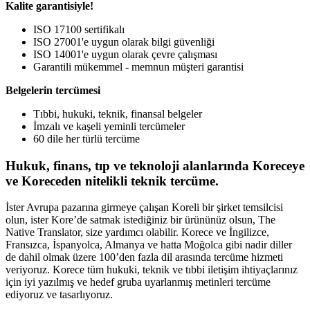
Kalite garantisiyle!
ISO 17100 sertifikalı
ISO 27001'e uygun olarak bilgi güvenliği
ISO 14001'e uygun olarak çevre çalışması
Garantili mükemmel - memnun müşteri garantisi
Belgelerin tercümesi
Tıbbi, hukuki, teknik, finansal belgeler
İmzalı ve kaşeli yeminli tercümeler
60 dile her türlü tercüme
Hukuk, finans, tıp ve teknoloji alanlarında Koreceye
ve Koreceden nitelikli teknik tercüme.
İster Avrupa pazarına girmeye çalışan Koreli bir şirket temsilcisi
olun, ister Kore’de satmak istediğiniz bir ürününüz olsun, The
Native Translator, size yardımcı olabilir. Korece ve İngilizce,
Fransızca, İspanyolca, Almanya ve hatta Moğolca gibi nadir diller
de dahil olmak üzere 100’den fazla dil arasında tercüme hizmeti
veriyoruz. Korece tüm hukuki, teknik ve tıbbi iletişim ihtiyaçlarınız
için iyi yazılmış ve hedef gruba uyarlanmış metinleri tercüme
ediyoruz ve tasarlıyoruz.